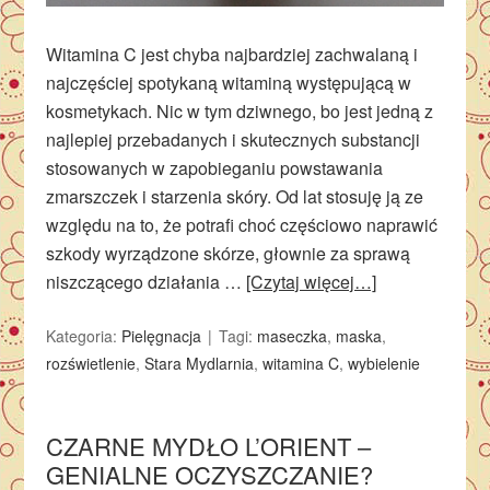
Witamina C jest chyba najbardziej zachwalaną i
najczęściej spotykaną witaminą występującą w
kosmetykach. Nic w tym dziwnego, bo jest jedną z
najlepiej przebadanych i skutecznych substancji
stosowanych w zapobieganiu powstawania
zmarszczek i starzenia skóry. Od lat stosuję ją ze
względu na to, że potrafi choć częściowo naprawić
szkody wyrządzone skórze, głownie za sprawą
niszczącego działania …
[Czytaj więcej…]
Kategoria:
Pielęgnacja
Tagi:
maseczka
,
maska
,
rozświetlenie
,
Stara Mydlarnia
,
witamina C
,
wybielenie
CZARNE MYDŁO L’ORIENT –
GENIALNE OCZYSZCZANIE?