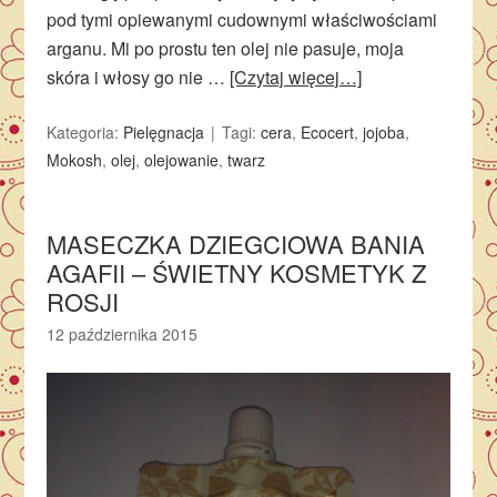
pod tymi opiewanymi cudownymi właściwościami
arganu. Mi po prostu ten olej nie pasuje, moja
skóra i włosy go nie …
[Czytaj więcej…]
Kategoria:
Pielęgnacja
Tagi:
cera
,
Ecocert
,
jojoba
,
Mokosh
,
olej
,
olejowanie
,
twarz
MASECZKA DZIEGCIOWA BANIA
AGAFII – ŚWIETNY KOSMETYK Z
ROSJI
12 października 2015