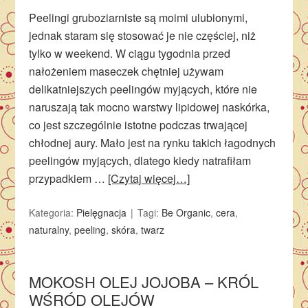
Peelingi gruboziarniste są moimi ulubionymi,
jednak staram się stosować je nie częściej, niż
tylko w weekend. W ciągu tygodnia przed
nałożeniem maseczek chętniej używam
delikatniejszych peelingów myjących, które nie
naruszają tak mocno warstwy lipidowej naskórka,
co jest szczególnie istotne podczas trwającej
chłodnej aury. Mało jest na rynku takich łagodnych
peelingów myjących, dlatego kiedy natrafiłam
przypadkiem …
[Czytaj więcej…]
Kategoria:
Pielęgnacja
Tagi:
Be Organic
,
cera
,
naturalny
,
peeling
,
skóra
,
twarz
MOKOSH OLEJ JOJOBA – KRÓL
WŚRÓD OLEJÓW