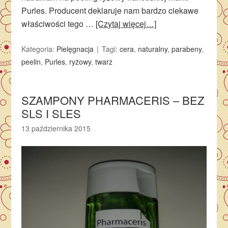
Purles. Producent deklaruje nam bardzo ciekawe
właściwości tego …
[Czytaj więcej…]
Kategoria:
Pielęgnacja
Tagi:
cera
,
naturalny
,
parabeny
,
peelin
,
Purles
,
ryżowy
,
twarz
SZAMPONY PHARMACERIS – BEZ
SLS I SLES
13 października 2015