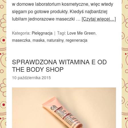
w domowe laboratorium kosmetyczne, więc wtedy
sięgam po gotowe produkty. Kiedyś najbardziej
lubiłam jednorazowe maseczki …
[Czytaj więcej…]
Kategoria:
Pielęgnacja
Tagi:
Love Me Green
,
maseczka
,
maska
,
naturalny
,
regeneracja
SPRAWDZONA WITAMINA E OD
THE BODY SHOP
10 października 2015