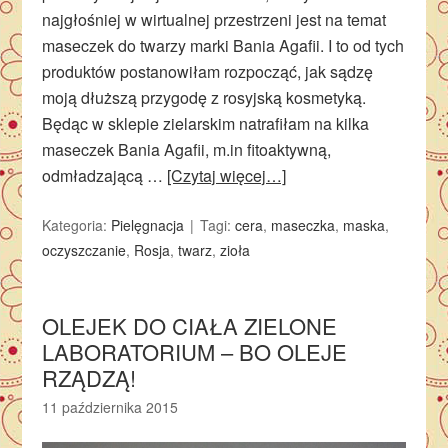
najgłośniej w wirtualnej przestrzeni jest na temat
maseczek do twarzy marki Bania Agafii. I to od tych
produktów postanowiłam rozpocząć, jak sądzę
moją dłuższą przygodę z rosyjską kosmetyką.
Będąc w sklepie zielarskim natrafiłam na kilka
maseczek Bania Agafii, m.in fitoaktywną,
odmładzającą …
[Czytaj więcej…]
Kategoria:
Pielęgnacja
Tagi:
cera
,
maseczka
,
maska
,
oczyszczanie
,
Rosja
,
twarz
,
zioła
OLEJEK DO CIAŁA ZIELONE
LABORATORIUM – BO OLEJE
RZĄDZĄ!
11 października 2015