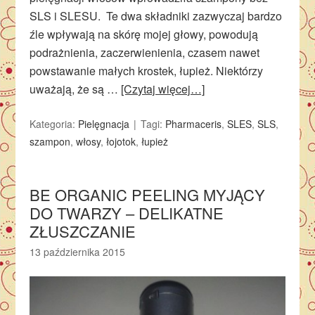
SLS i SLESU. Te dwa składniki zazwyczaj bardzo
źle wpływają na skórę mojej głowy, powodują
podrażnienia, zaczerwienienia, czasem nawet
powstawanie małych krostek, łupież. Niektórzy
uważają, że są …
[Czytaj więcej…]
Kategoria:
Pielęgnacja
Tagi:
Pharmaceris
,
SLES
,
SLS
,
szampon
,
włosy
,
łojotok
,
łupież
BE ORGANIC PEELING MYJĄCY
DO TWARZY – DELIKATNE
ZŁUSZCZANIE
13 października 2015