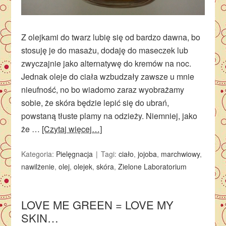
Z olejkami do twarz lubię się od bardzo dawna, bo
stosuję je do masażu, dodaję do maseczek lub
zwyczajnie jako alternatywę do kremów na noc.
Jednak oleje do ciała wzbudzały zawsze u mnie
nieufność, no bo wiadomo zaraz wyobrażamy
sobie, że skóra będzie lepić się do ubrań,
powstaną tłuste plamy na odzieży. Niemniej, jako
że …
[Czytaj więcej…]
Kategoria:
Pielęgnacja
Tagi:
ciało
,
jojoba
,
marchwiowy
,
nawilżenie
,
olej
,
olejek
,
skóra
,
Zielone Laboratorium
LOVE ME GREEN = LOVE MY
SKIN…