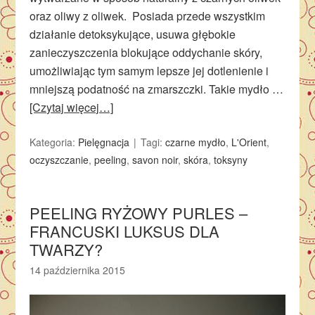
oraz oliwy z oliwek. Posiada przede wszystkim
działanie detoksykujące, usuwa głębokie
zanieczyszczenia blokujące oddychanie skóry,
umożliwiając tym samym lepsze jej dotlenienie i
mniejszą podatność na zmarszczki. Takie mydło …
[Czytaj więcej…]
Kategoria:
Pielęgnacja
Tagi:
czarne mydło
,
L'Orient
,
oczyszczanie
,
peeling
,
savon noir
,
skóra
,
toksyny
PEELING RYŻOWY PURLES –
FRANCUSKI LUKSUS DLA
TWARZY?
14 października 2015