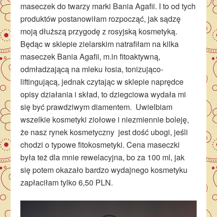
maseczek do twarzy marki Bania Agafii. I to od tych
produktów postanowiłam rozpocząć, jak sądzę
moją dłuższą przygodę z rosyjską kosmetyką.
Będąc w sklepie zielarskim natrafiłam na kilka
maseczek Bania Agafii, m.in fitoaktywną,
odmładzającą na mleku łosia, tonizująco-
liftingującą, jednak czytając w sklepie naprędce
opisy działania i skład, to dziegciowa wydała mi
się być prawdziwym diamentem. Uwielbiam
wszelkie kosmetyki ziołowe i niezmiennie boleję,
że nasz rynek kosmetyczny jest dość ubogi, jeśli
chodzi o typowe fitokosmetyki. Cena maseczki
była też dla mnie rewelacyjna, bo za 100 ml, jak
się potem okazało bardzo wydajnego kosmetyku
zapłaciłam tylko 6,50 PLN.