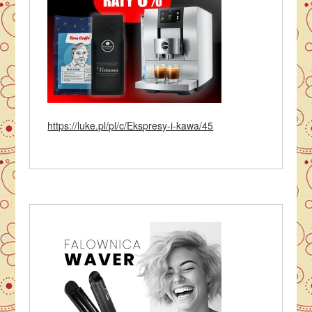
https://luke.pl/pl/c/Ekspresy-i-kawa/45