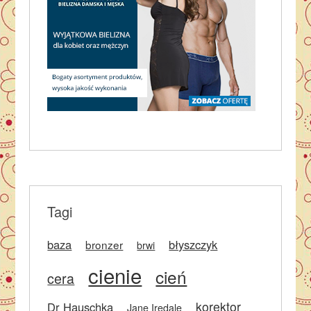
Tagi
baza
błyszczyk
bronzer
brwi
cienie
cień
cera
korektor
Dr Hauschka
Jane Iredale