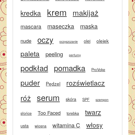
krem
makijaż
kredka
maseczka
maska
mascara
oczy
nude
olejek
olej
oczyszczanie
paleta
peeling
perfumy
podkład
pomadka
ProVoke
puder
rozświetlacz
Pędzel
serum
róż
skóra
SPF
szampon
twarz
Too Faced
słońce
torebka
włosy
witamina C
usta
wiosna