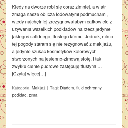
Kiedy na dworze robi się coraz zimniej, a wiatr
zmaga nasze oblicza lodowatymi podmuchami,
wtedy najchętniej zrezygnowałabym całkowicie z
używania wszelkich podkładów na rzecz jedynie
jakiegoś solidnego, tłustego kremu. Jednak, mimo
tej pogody staram się nie rezygnować z makijażu,
a jedynie szukać kosmetyków kolorowych
stworzonych na jesienno-zimową słotę. I tak
zwykłe cienie pudrowe zastępuję tłustymi …
[Czytaj więcej…]
Kategoria:
Makijaż
Tagi:
Diadem
,
fluid ochronny
,
podkład
,
zima