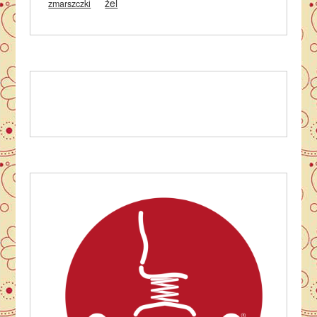
żel
zmarszczki