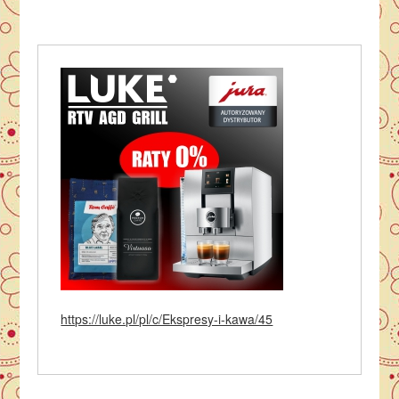
https://luke.pl/pl/c/Ekspresy-i-kawa/45