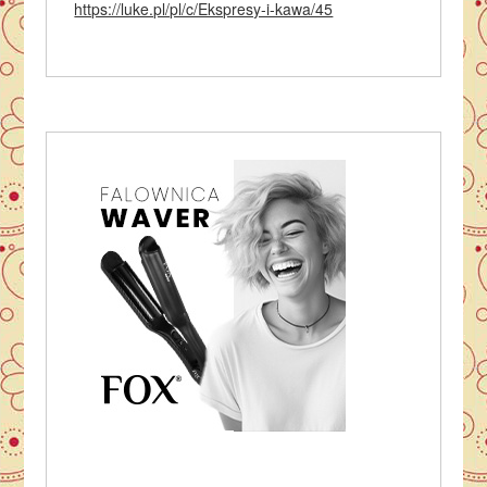
https://luke.pl/pl/c/Ekspresy-i-kawa/45