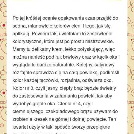
Po tej krótkiej ocenie opakowania czas przejść do
sedna, mianowicie kolorów cieni i tego, jak się
aplikują. Powiem tak, uwielbiam to zestawienie
kolorystyczne, które jest po prostu mistrzowskie.
Mamy tu delikatny krem, lekko połyskujący, więc
można nanieść pod łuk brwiowy oraz w kącik oka i
wygląda to bardzo naturalnie. Kolejny, satynowy
róż fajnie sprawdza się na całą powiekę, podkreśli
kolor każdej tęczówki, rozjaśnia, odświeża oko.
Kolor nr 3, czyli jasny, ciepły brąz będzie świetny
do zastosowania w załamaniu powieki, tak aby
wydobyć głębie oka. Cienia nr 4, czyli
ciemniejszego, czekoladowego brązu używam do
zrobienia kresek na górnej i dolnej powiecie. Ten
kwartet użyty w taki sposób tworzy przepiękne