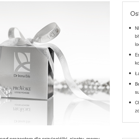
Ost
N
b
l
Es
k
Ł
Be
su
C
zd
 nad prezentem dla przyjaciółki, siostry, mamy,