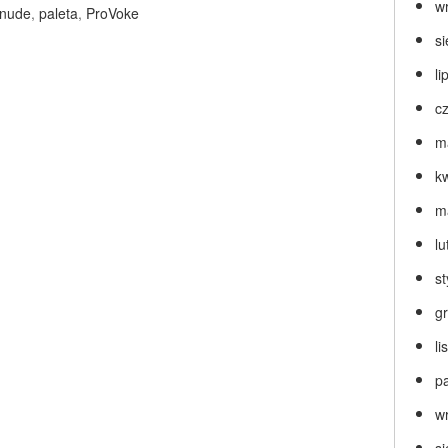
w
nude
,
paleta
,
ProVoke
s
li
c
m
k
m
lu
s
g
l
p
w