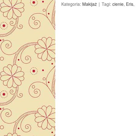
Kategoria:
Makijaż
Tagi:
cienie
,
Eris
,