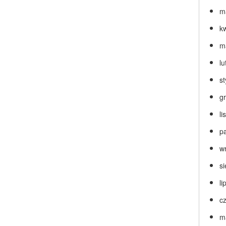
m
k
m
lu
s
g
l
p
w
s
li
c
m