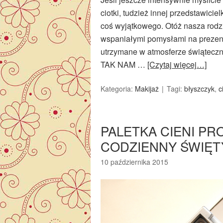
ciotki, tudzież innej przedstawicie
coś wyjątkowego. Otóż nasza rod
wspaniałymi pomysłami na prezen
utrzymane w atmosferze świątec
TAK NAM …
[Czytaj więcej…]
Kategoria:
Makijaż
Tagi:
błyszczyk
,
c
PALETKA CIENI PR
CODZIENNY ŚWIĘT
10 października 2015