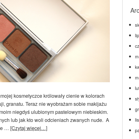
Ar
s
li
c
m
k
m
lu
 mojej kosmetyczce królowały cienie w kolorach
s
ksji, granatu. Teraz nie wyobrażam sobie makijażu
g
y moim niegdyś ulubionym pastelowym niebieskim.
lnych lub jak kto woli odcieniach zwanych nude. A
l
nie …
[Czytaj więcej…]
p