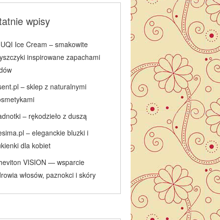
atnie wpisy
IUQI Ice Cream – smakowite
łyszczyki inspirowane zapachami
odów
ent.pl – sklep z naturalnymi
osmetykami
adnotki – rękodzieło z duszą
sima.pl – eleganckie bluzki i
kienki dla kobiet
heviton VISION — wsparcie
rowia włosów, paznokci i skóry