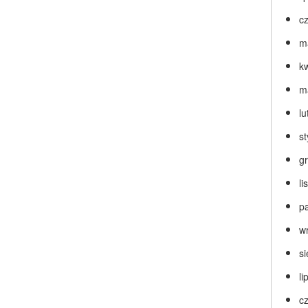
c
m
k
m
lu
s
g
l
p
w
s
li
c