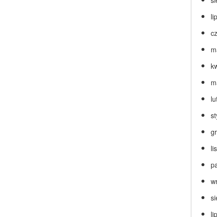
s
li
c
m
k
m
lu
s
g
l
p
w
s
li