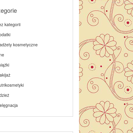
tegorie
z kategorii
odatki
adżety kosmetyczne
nne
iążki
akijaż
utrikosmetyki
dzież
ielęgnacja