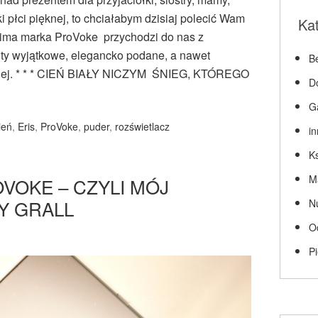
lki płci pięknej, to chciałabym dzisiaj polecić Wam
Ka
zima marka ProVoke przychodzi do nas z
ty wyjątkowe, elegancko podane, a nawet
Be
znej. * * * CIEŃ BIAŁY NICZYM ŚNIEG, KTÓREGO
D
G
ień
,
Eris
,
ProVoke
,
puder
,
rozświetlacz
i
Ks
M
OVOKE – CZYLI MÓJ
Y GRALL
N
O
P