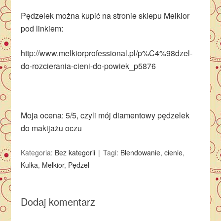
Pędzelek można kupić na stronie sklepu Melkior
pod linkiem:
http://www.melkiorprofessional.pl/p%C4%98dzel-
do-rozcierania-cieni-do-powiek_p5876
Moja ocena: 5/5, czyli mój diamentowy pędzelek
do makijażu oczu
Kategoria:
Bez kategorii
Tagi:
Blendowanie
,
cienie
,
Kulka
,
Melkior
,
Pędzel
Dodaj komentarz