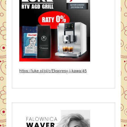
https://luke.pl/pl/c/Ekspresy-i-kawa/45