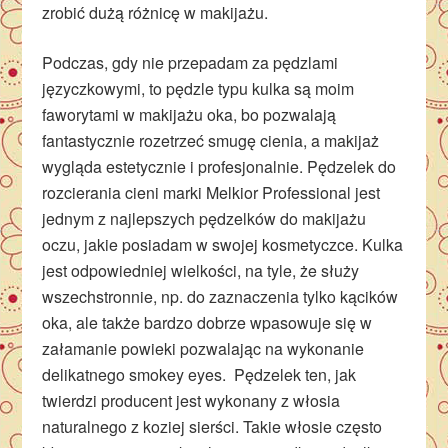
zrobić dużą różnicę w makijażu.
Podczas, gdy nie przepadam za pędzlami
języczkowymi, to pędzle typu kulka są moim
faworytami w makijażu oka, bo pozwalają
fantastycznie rozetrzeć smugę cienia, a makijaż
wygląda estetycznie i profesjonalnie. Pędzelek do
rozcierania cieni marki Melkior Professional jest
jednym z najlepszych pędzelków do makijażu
oczu, jakie posiadam w swojej kosmetyczce. Kulka
jest odpowiedniej wielkości, na tyle, że służy
wszechstronnie, np. do zaznaczenia tylko kącików
oka, ale także bardzo dobrze wpasowuje się w
załamanie powieki pozwalając na wykonanie
delikatnego smokey eyes. Pędzelek ten, jak
twierdzi producent jest wykonany z włosia
naturalnego z koziej sierści. Takie włosie często