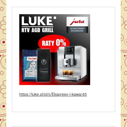
https://luke.pl/pl/c/Ekspresy-i-kawa/45