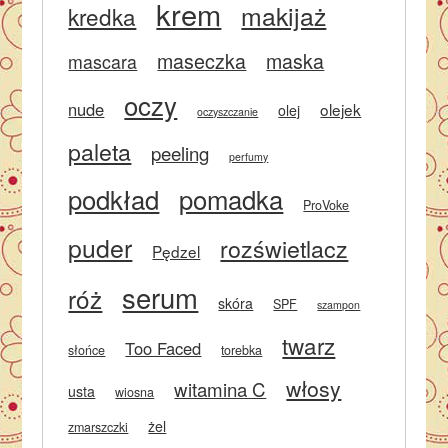
krem
makijaż
kredka
maseczka
maska
mascara
oczy
nude
olejek
olej
oczyszczanie
paleta
peeling
perfumy
podkład
pomadka
ProVoke
puder
rozświetlacz
Pędzel
serum
róż
skóra
SPF
szampon
twarz
Too Faced
słońce
torebka
włosy
witamina C
usta
wiosna
żel
zmarszczki