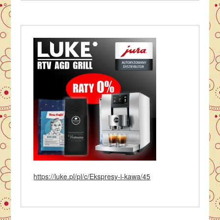
https://luke.pl/pl/c/Ekspresy-i-kawa/45