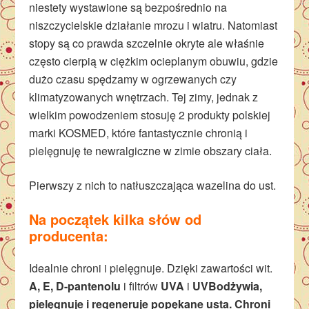
niestety wystawione są bezpośrednio na
niszczycielskie działanie mrozu i wiatru. Natomiast
stopy są co prawda szczelnie okryte ale właśnie
często cierpią w ciężkim ocieplanym obuwiu, gdzie
dużo czasu spędzamy w ogrzewanych czy
klimatyzowanych wnętrzach. Tej zimy, jednak z
wielkim powodzeniem stosuję 2 produkty polskiej
marki KOSMED, które fantastycznie chronią i
pielęgnuję te newralgiczne w zimie obszary ciała.
Pierwszy z nich to natłuszczająca wazelina do ust.
Na początek kilka słów od
producenta:
Idealnie chroni i pielęgnuje. Dzięki zawartości wit.
A, E, D-pantenolu
i filtrów
UVA
i
UVB
odżywia,
pielęgnuje i regeneruje popękane usta. Chroni