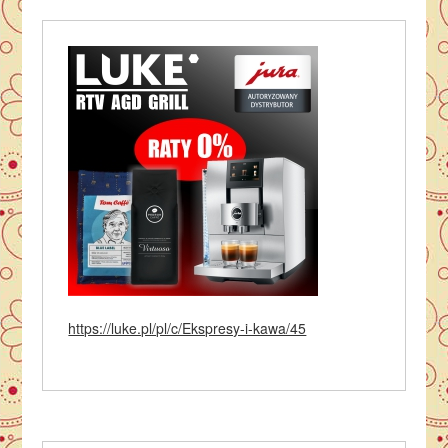
https://luke.pl/pl/c/Ekspresy-i-kawa/45