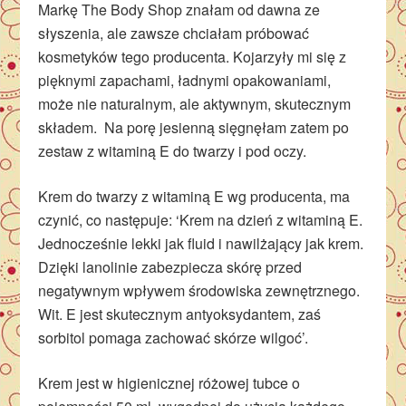
Markę The Body Shop znałam od dawna ze
słyszenia, ale zawsze chciałam próbować
kosmetyków tego producenta. Kojarzyły mi się z
pięknymi zapachami, ładnymi opakowaniami,
może nie naturalnym, ale aktywnym, skutecznym
składem. Na porę jesienną sięgnęłam zatem po
zestaw z witaminą E do twarzy i pod oczy.
Krem do twarzy z witaminą E wg producenta, ma
czynić, co następuje: ‘Krem na dzień z witaminą E.
Jednocześnie lekki jak fluid i nawilżający jak krem.
Dzięki lanolinie zabezpiecza skórę przed
negatywnym wpływem środowiska zewnętrznego.
Wit. E jest skutecznym antyoksydantem, zaś
sorbitol pomaga zachować skórze wilgoć’.
Krem jest w higienicznej różowej tubce o