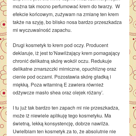
można tak mocno perfumować krem do twarzy. W
efekcie końcowym, zużywam na zmianę ten krem
także na szyję, bo blisko nosa bardzo przeszkadza
mi wyczuwalność zapachu.
Drugi kosmetyk to krem pod oczy. Producent
deklaruje, iż jest to’Nawilżający krem pomagający
chronić delikatną skórę wokół oczu. Redukuje
delikatne zmarszczki mimiczne, opuchliznę oraz
cienie pod oczami. Pozostawia skórę gładką i
miękką. Poza witaminą E zawiera również
odżywcze masło shea oraz olejek różany’.
I tu już tak bardzo ten zapach mi nie przeszkadza,
może iż niewiele aplikuję tego kosmetyku. Ma
świetną, lekką konsystencję, dobrze nawilża.
Uwielbiam ten kosmetyk za to, że absolutnie nie