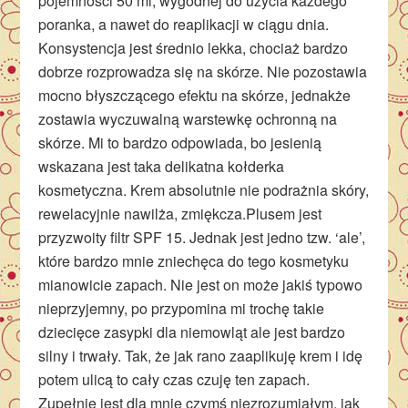
pojemności 50 ml, wygodnej do użycia każdego
poranka, a nawet do reaplikacji w ciągu dnia.
Konsystencja jest średnio lekka, chociaż bardzo
dobrze rozprowadza się na skórze. Nie pozostawia
mocno błyszczącego efektu na skórze, jednakże
zostawia wyczuwalną warstewkę ochronną na
skórze. Mi to bardzo odpowiada, bo jesienią
wskazana jest taka delikatna kołderka
kosmetyczna. Krem absolutnie nie podrażnia skóry,
rewelacyjnie nawilża, zmiękcza.Plusem jest
przyzwoity filtr SPF 15. Jednak jest jedno tzw. ‘ale’,
które bardzo mnie zniechęca do tego kosmetyku
mianowicie zapach. Nie jest on może jakiś typowo
nieprzyjemny, po przypomina mi trochę takie
dziecięce zasypki dla niemowląt ale jest bardzo
silny i trwały. Tak, że jak rano zaaplikuję krem i idę
potem ulicą to cały czas czuję ten zapach.
Zupełnie jest dla mnie czymś niezrozumiałym, jak